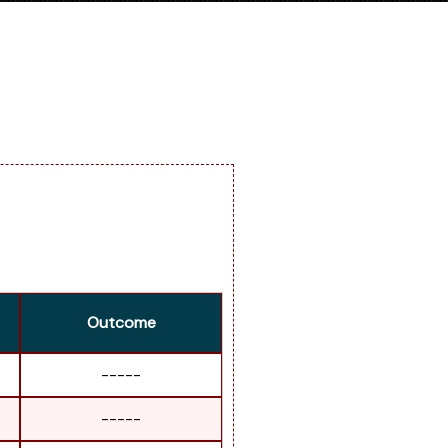
Outcome
-----
-----