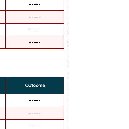
-----
-----
-----
-----
Outcome
-----
-----
-----