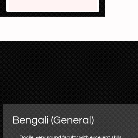
Bengali (General)
Docile, very sound faculty with excellent skills.