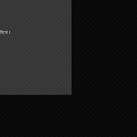
।
 ঘটানো।