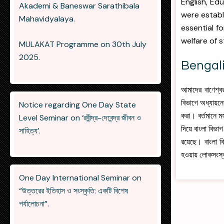
English, Ed
Akademi & Baneswar Sarathibala
were establ
Mahavidyalaya.
essential f
welfare of 
MULAKAT Programme on 30th July
2025.
Bengali
আমাদের বাণেশ্ব
বিভাগে অধ্যায়ন
Notice regarding One Day State
করা। বর্তমানে ম
Level Seminar on ‘রবীন্দ্র-দেবেন্দ্র জীবন ও
দিয়ে বাংলা বিভা
সাহিত্য’.
রয়েছে। বাংলা বি
হওয়ায় লোকসংস্
One Day International Seminar on
“উত্তরের ইতিহাস ও সংস্কৃতি: একটি বিশেষ
পর্যালোচনা”.